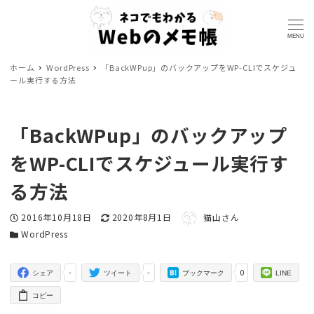
MENU
ホーム
WordPress
「BackWPup」のバックアップをWP-CLIでスケジュ
ール実行する方法
「BackWPup」のバックアップ
をWP-CLIでスケジュール実行す
る方法
著者
投稿日
更新日
2016年10月18日
2020年8月1日
猫山さん
カテゴリー
WordPress
-
-
0
シェア
ツイート
ブックマーク
LINE
コピー